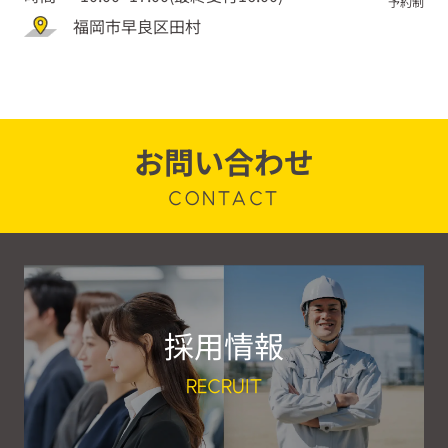
予約制
予約制
予約制
予約制
予約制
福岡市城南区七隈
福岡市早良区田村
福岡市早良区田村
福岡市城南区七隈
福岡市早良区田村
お問い合わせ
CONTACT
採用情報
RECRUIT