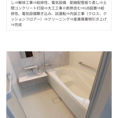
し⇒解体工事⇒給排性、電気設備 配線配管振り直し⇒土
間コンクリート打設⇒大工工事※断熱含む⇒UB設置⇒給
排性、電気設備繋ぎ込み、試運転⇒内装工事（クロス、ク
ッションフロアー）⇒クリーニング⇒産業廃棄物引き上げ
⇒完成